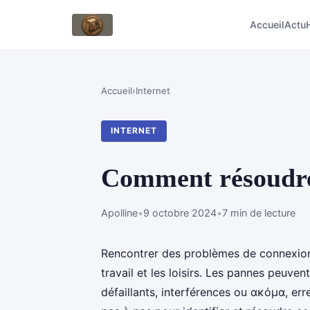
Accueil
Actu
Accueil
›
Internet
INTERNET
Comment résoudre 
Apolline
•
9 octobre 2024
•
7 min de lecture
Rencontrer des problèmes de connexion I
travail et les loisirs. Les pannes peuven
défaillants, interférences ou ακόμα, e